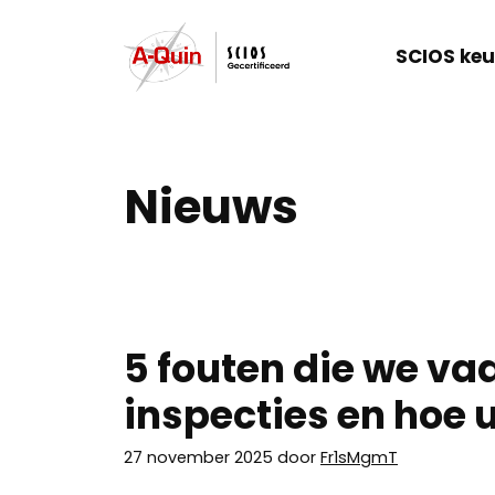
Ga
naar
SCIOS keu
de
inhoud
Nieuws
5 fouten die we vaa
inspecties en hoe 
27 november 2025
door
Fr1sMgmT