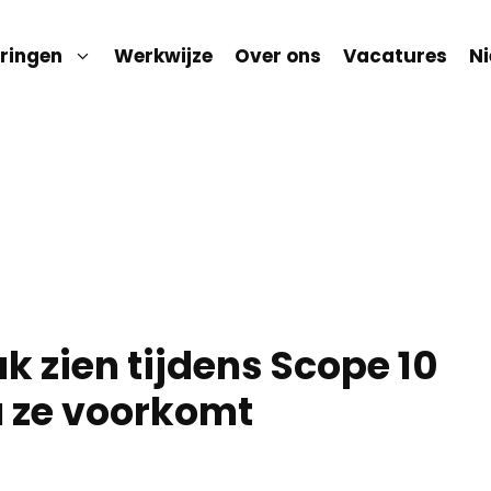
ringen
Werkwijze
Over ons
Vacatures
N
k zien tijdens Scope 10
u ze voorkomt