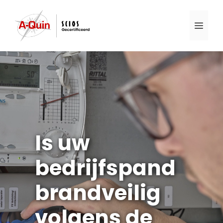
Ga
naar
Men
de
inhoud
Is uw
bedrijfspand
brandveilig
volgens de