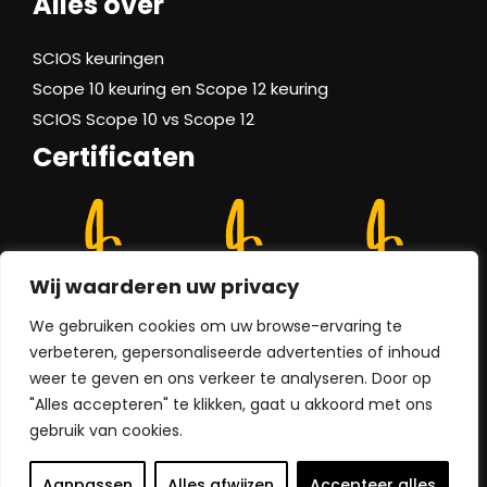
Alles over
SCIOS keuringen
Scope 10 keuring en Scope 12 keuring
SCIOS Scope 10 vs Scope 12
Certificaten
Wij waarderen uw privacy
We gebruiken cookies om uw browse-ervaring te
verbeteren, gepersonaliseerde advertenties of inhoud
weer te geven en ons verkeer te analyseren. Door op
"Alles accepteren" te klikken, gaat u akkoord met ons
Gebruikersverklaring
gebruik van cookies.
Privacy verklaring
2026
A-Quin
Aanpassen
Alles afwijzen
Accepteer alles