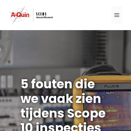
Ga
naar
Men
de
inhoud
5 fouten die
we vaak zien
tijdens Scope
10 inspecties