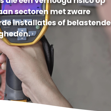
es die een verhoogd risico op
aan sectoren met zware
e installaties of belastende
gheden.