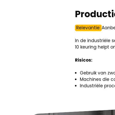
Producti
Relevantie:
Aanbe
In de industriële 
10 keuring helpt o
Risicos:
Gebruik van zwa
Machines die co
Industriële pro