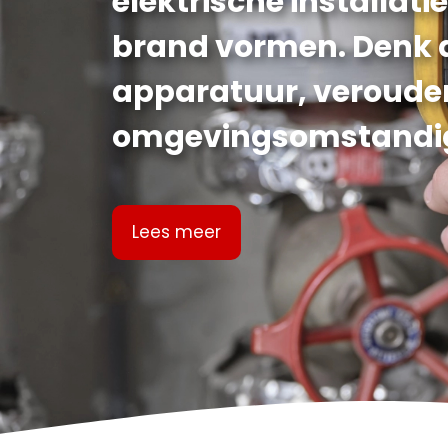
elektrische installati
brand vormen. Denk 
apparatuur, verouderd
omgevingsomstandi
Lees meer