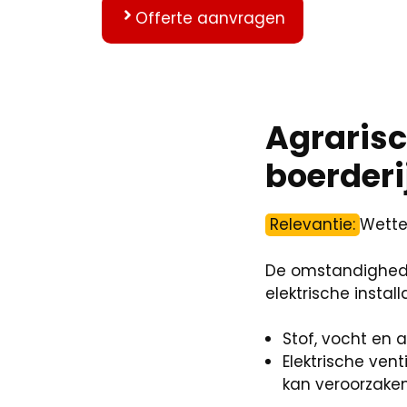
Offerte aanvragen
Agrarisc
boerderi
Relevantie:
Wettel
De omstandigheden
elektrische installa
Stof, vocht en 
Elektrische ven
kan veroorzaken