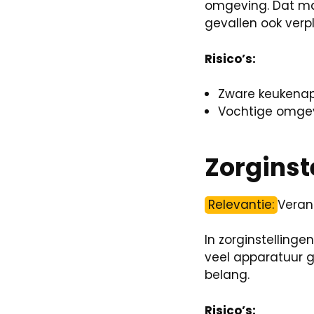
omgeving. Dat maa
gevallen ook verpl
Risico’s:
Zware keukenappa
Vochtige omgevi
Zorginst
Relevantie:
Verant
In zorginstelling
veel apparatuur ge
belang.
Risico’s: