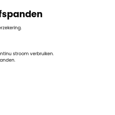
jfspanden
rzekering.
ntinu stroom verbruiken.
panden.