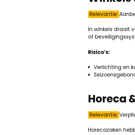
Relevantie:
Aanbe
In winkels draait 
of beveiligingssys
Risico’s:
Verlichting en 
Seizoensgebonde
Horeca &
Relevantie:
Verpli
Horecazaken hebb