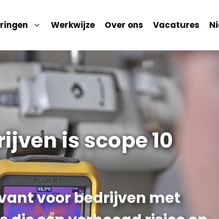
ringen
Werkwijze
Over ons
Vacatures
N
ijven is scope 10
levant voor bedrijven met