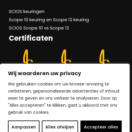
SCIOS keuringen
Scope 10 keuring en Scope 12 keuring
SCIOS Scope 10 vs Scope 12
Certificaten
Wij waarderen uw privacy
We gebruiken cookies om uw browse-ervaring te
verbeteren, gepersonaliseerde advertenties of inhoud
weer te geven en ons verkeer te analyseren. Door op
"Alles accepteren" te klikken, gaat u akkoord met ons
Gebruikersverklaring
gebruik van cookies.
Privacy verklaring
2026
A-Quin
Aanpassen
Alles afwijzen
Accepteer alles