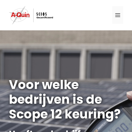
Ga
naar
Men
de
inhoud
Voor welke
bedrijven is de
Scope 12 keuring?