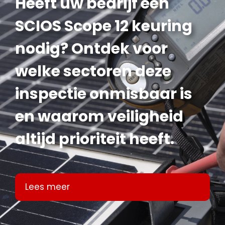
Heeft uw bedrijf een
SCIOS Scope 12 keuring
nodig? Ontdek voor
welke sectoren deze
inspectie onmisbaar is
en waarom veiligheid
altijd prioriteit heeft.
Lees meer